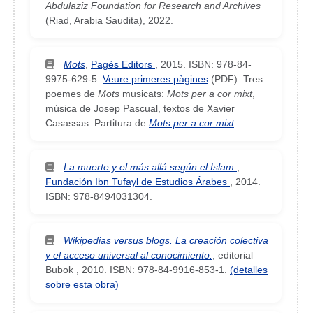
Abdulaziz Foundation for Research and Archives
(Riad, Arabia Saudita), 2022.
Mots
,
Pagès Editors
,
2015
.
ISBN: 978-84-
9975-629-5
.
Veure primeres pàgines
(PDF). Tres
poemes de
Mots
musicats:
Mots per a cor mixt
,
música de Josep Pascual, textos de Xavier
Casassas. Partitura de
Mots per a cor mixt
La muerte y el más allá según el Islam.
,
Fundación Ibn Tufayl de Estudios Árabes
,
2014
.
ISBN: 978-8494031304
.
Wikipedias versus blogs. La creación colectiva
y el acceso universal al conocimiento.
,
editorial
Bubok
,
2010
.
ISBN: 978-84-9916-853-1
.
(detalles
sobre esta obra)