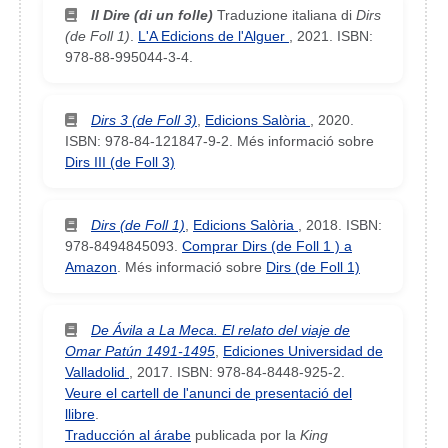
Il Dire (di un folle)
Traduzione italiana di
Dirs
(de Foll 1)
.
L'A Edicions de l'Alguer
,
2021
.
ISBN:
978-88-995044-3-4
.
Dirs 3 (de Foll 3)
,
Edicions Salòria
,
2020
.
ISBN: 978-84-121847-9-2
.
Més informació sobre
Dirs III (de Foll 3)
Dirs (de Foll 1)
,
Edicions Salòria
,
2018
.
ISBN:
978-8494845093
.
Comprar Dirs (de Foll 1 ) a
Amazon
. Més informació sobre
Dirs (de Foll 1)
De Ávila a La Meca. El relato del viaje de
Omar Patún 1491-1495
,
Ediciones Universidad de
Valladolid
,
2017
.
ISBN: 978-84-8448-925-2
.
Veure el cartell de l'anunci de presentació del
llibre
.
Traducción al árabe
publicada por la
King