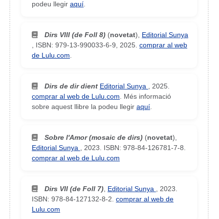
podeu llegir
aquí
.
Dirs VIII (de Foll 8)
(
novetat
),
Editorial Sunya
,
ISBN: 979-13-990033-6-9
,
2025
.
comprar al web
de Lulu.com
.
Dirs de dir dient
Editorial Sunya
,
2025
.
comprar al web de Lulu.com
. Més informació
sobre aquest llibre la podeu llegir
aquí
.
Sobre l'Amor (mosaic de dirs)
(
novetat
),
Editorial Sunya
,
2023
.
ISBN: 978-84-126781-7-8
.
comprar al web de Lulu.com
Dirs VII (de Foll 7)
,
Editorial Sunya
,
2023
.
ISBN: 978-84-127132-8-2
.
comprar al web de
Lulu.com