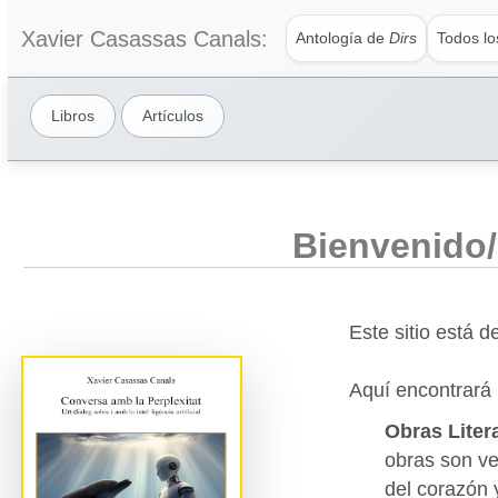
Xavier Casassas Canals:
Antología de
Dirs
Todos l
Libros
Artículos
Bienvenido/
Este sitio está d
Aquí encontrará 
Obras Liter
obras son ve
del corazón y