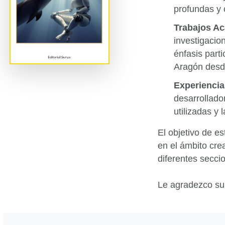
profundas y 
Trabajos Ac
investigacio
énfasis part
Aragón desde
Experiencia
desarrollado
utilizadas y
El objetivo de es
en el ámbito cre
diferentes secci
Le agradezco su v