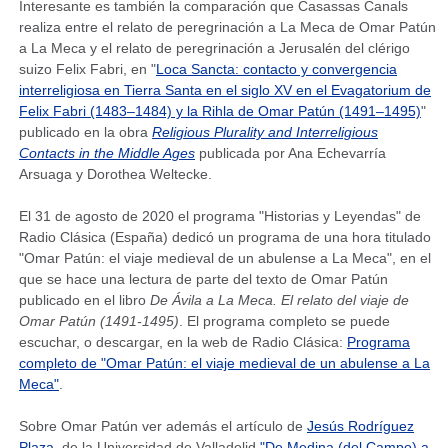
Interesante es también la comparación que Casassas Canals
realiza entre el relato de peregrinación a La Meca de Omar Patún
a La Meca y el relato de peregrinación a Jerusalén del clérigo
suizo Felix Fabri, en "
Loca Sancta: contacto y convergencia
interreligiosa en Tierra Santa en el siglo XV en el Evagatorium de
Felix Fabri (1483–1484) y la Rihla de Omar Patún (1491–1495)
"
publicado en la obra
Religious Plurality and Interreligious
Contacts in the Middle Ages
publicada por Ana Echevarría
Arsuaga y Dorothea Weltecke.
El 31 de agosto de 2020 el programa "Historias y Leyendas" de
Radio Clásica (España) dedicó un programa de una hora titulado
"Omar Patún: el viaje medieval de un abulense a La Meca", en el
que se hace una lectura de parte del texto de Omar Patún
publicado en el libro
De Ávila a La Meca. El relato del viaje de
Omar Patún (1491-1495)
. El programa completo se puede
escuchar, o descargar, en la web de Radio Clásica:
Programa
completo de "Omar Patún: el viaje medieval de un abulense a La
Meca"
.
Sobre Omar Patún ver además el artículo de
Jesús Rodríguez
Plaza
, de la Universidad de Valladolid,
"De Medina (del Campo) a