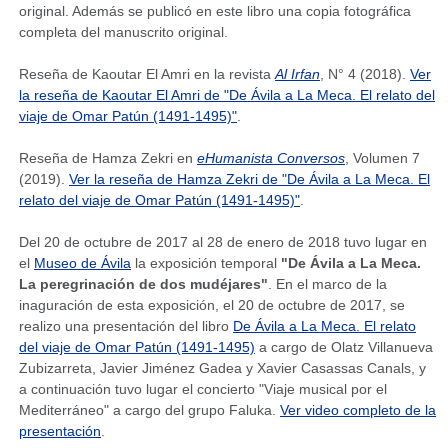
original. Además se publicó en este libro una copia fotográfica
completa del manuscrito original.
Reseña de Kaoutar El Amri en la revista
Al Irfan
, N° 4 (2018).
Ver
la reseña de Kaoutar El Amri de "De Ávila a La Meca. El relato del
viaje de Omar Patún (1491-1495)"
.
Reseña de Hamza Zekri en
eHumanista Conversos
, Volumen 7
(2019).
Ver la reseña de Hamza Zekri de "De Ávila a La Meca. El
relato del viaje de Omar Patún (1491-1495)"
.
Del 20 de octubre de 2017 al 28 de enero de 2018 tuvo lugar en
el
Museo de Ávila
la exposición temporal
"De Ávila a La Meca.
La peregrinación de dos mudéjares"
. En el marco de la
inaguración de esta exposición, el 20 de octubre de 2017, se
realizo una presentación del libro
De Ávila a La Meca. El relato
del viaje de Omar Patún (1491-1495)
a cargo de Olatz Villanueva
Zubizarreta, Javier Jiménez Gadea y Xavier Casassas Canals, y
a continuación tuvo lugar el concierto "Viaje musical por el
Mediterráneo" a cargo del grupo Faluka.
Ver video completo de la
presentación
.