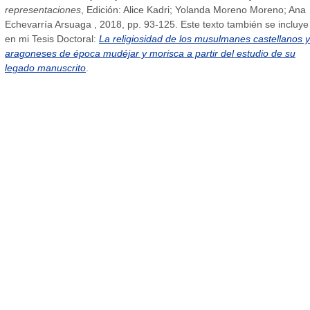
representaciones
, Edición: Alice Kadri; Yolanda Moreno Moreno; Ana
Echevarría Arsuaga , 2018, pp. 93-125. Este texto también se incluye
en mi Tesis Doctoral:
La religiosidad de los musulmanes castellanos y
aragoneses de época mudéjar y morisca a partir del estudio de su
legado manuscrito
.