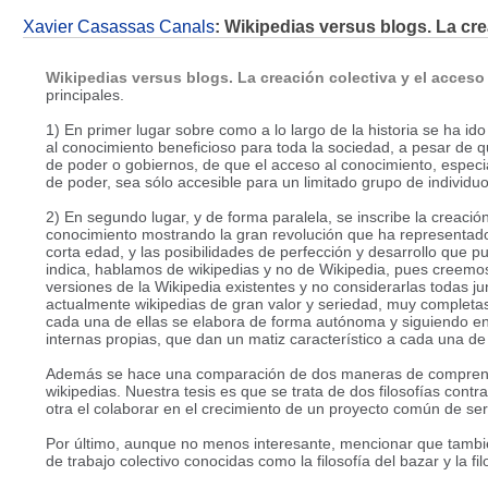
Xavier Casassas Canals
: Wikipedias versus blogs. La cre
Wikipedias versus blogs. La creación colectiva y el acceso
principales.
1) En primer lugar sobre como a lo largo de la historia se ha id
al conocimiento beneficioso para toda la sociedad, a pesar de 
de poder o gobiernos, de que el acceso al conocimiento, espec
de poder, sea sólo accesible para un limitado grupo de individuo
2) En segundo lugar, y de forma paralela, se inscribe la creació
conocimiento mostrando la gran revolución que ha representado 
corta edad, y las posibilidades de perfección y desarrollo que 
indica, hablamos de wikipedias y no de Wikipedia, pues creemos
versiones de la Wikipedia existentes y no considerarlas todas j
actualmente wikipedias de gran valor y seriedad, muy completa
cada una de ellas se elabora de forma autónoma y siguiendo en 
internas propias, que dan un matiz característico a cada una de 
Además se hace una comparación de dos maneras de comprender y
wikipedias. Nuestra tesis es que se trata de dos filosofías con
otra el colaborar en el crecimiento de un proyecto común de serv
Por último, aunque no menos interesante, mencionar que también
de trabajo colectivo conocidas como la filosofía del bazar y la fil