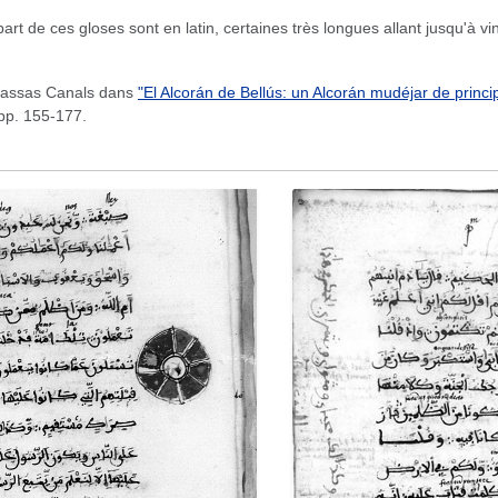
de ces gloses sont en latin, certaines très longues allant jusqu'à ving
asassas Canals dans
"El Alcorán de Bellús: un Alcorán mudéjar de princi
 pp. 155-177.