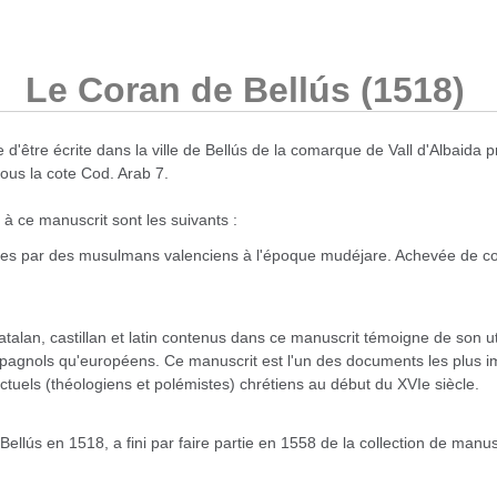
Le Coran de Bellús (1518)
 d'être écrite dans la ville de Bellús de la comarque de Vall d'Albaida
ous la cote Cod. Arab 7.
 à ce manuscrit sont les suivants :
sées par des musulmans valenciens à l'époque mudéjare. Achevée de cop
atalan, castillan et latin contenus dans ce manuscrit témoigne de son 
 espagnols qu'européens. Ce manuscrit est l'un des documents les plus
ctuels (théologiens et polémistes) chrétiens au début du XVIe siècle.
lús en 1518, a fini par faire partie en 1558 de la collection de manuscri